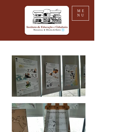
ME
NU