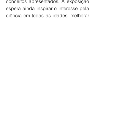
conceitos apresentados. A exposição
espera ainda inspirar o interesse pela
ciência em todas as idades, melhorar
a literacia científica e fortalecer os
laços entre o público em geral e a
comunidade científica.
A exposição pode ser requisitada
mediante o pagamento de uma
despesa associada (no valor de
50,00€), sendo a entidade interessada
também responsável pelos eventuais
custos de transporte.
Composição
10 placares dimensão 609x914mm,
espessura 3 mm PVC, orientação
horizontal/paisagem, peso aproximado
de 25kg. Suportes para pendurar